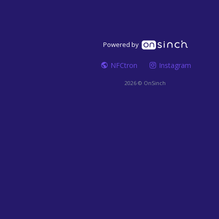
Powered by
NFCtron
Instagram
2026 © OnSinch