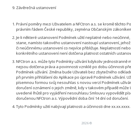
Závěrečná ustanovení
Právní poměry mezi Uživatelem a NFCtron a.s. se kromě těchto Po
právním řádem České republiky, zejména Občanským zákoníke
Je-li některé ustanovení Podmínek užití neplatné nebo neúčinné
stane, namísto takového ustanovení nastoupí ustanovení, jeho
či neúčinnému ustanovení co nejvíce přibližuje. Neplatností nebo
konkrétního ustanovení není dotčena platnost ostatních ustanov
NFCtron a.s. může tyto Podmínky užívání kdykoliv jednostranně mě
nejsou dotčena práva a povinnosti vzniklé po dobu účinnosti př
Podmínek užívání. Změna bude Uživateli bez zbytečného odklad
při prvním přihlášení do Aplikace po úpravě Podmínek užívání. Už
písemnou formou svůj nesouhlas s novou verzí Podmínek užíván
doručení oznámení o jejich změně, kdy v takovém případě může U
uvedené lhůtě pro vyjádření nesouhlasu Smlouvu vypovědět pí
doručenou NFCtron a.s. Výpovědní doba činí 14 dní od doručení.
Tyto Podmínky užití nabývají platnosti a účinnosti dne xx.xx.xxxx
2026 ©