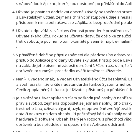
s nápovědou k Aplikaci, které jsou dostupné po přihlášení do Apl
Uživatel je povinen dodržovat obecné zásady bezpečnosti prác
s Uživatelským účtem, zejména chránit přístupové údaje a hes
přístupem k nim a odhlašovat se z Aplikace bezprostředně po uko
Uživatel odpovídá za všechny činnosti provedené prostřednictv
Uživatelského účtu. Pokud se Uživatel dozví, že došlo ke zneužití
třetí osobou, je povinen o tom okamžitě písemně (např. e-mailem
a.s.
V přiměřené době po přijetí oznámení dle předchozího odstavce 
přístup do Aplikace pro daný Uživatelský účet. Přístup bude Uži
na základě jeho písemné žádosti doručení NFCtron a.s. s tím, že N
oprávněn rozumnými prostředky ověřit totožnost Uživatele.
Není-li uvedeno jinak, je vedení Uživatelského účtu bezplatné. U
a souhlasí s tím, že určité nadstandardní funkce Systému mohou
Ceník zpoplatněných funkcí je Uživateli přístupný po přihlášení 
Je zakázáno užívat Aplikaci s cílem poškodit jiné osoby či nepřízn
práv a svobod, zejména dopouštět se jednání naplňujícího znaky
trestného činu, užívat vulgární jazyk, neoprávněně zveřejňovat kom
data či odkazy na data obsahující počítačový kód způsobilý nepříz
hardware či software. Obsah, který je v rozporu s předchozí větou
oprávněna bez předchozího upozornění z Aplikace odstranit.