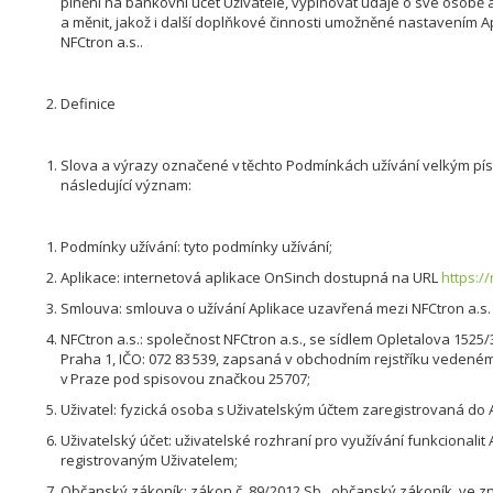
plnění na bankovní účet Uživatele, vyplňovat údaje o své osobě 
a měnit, jakož i další doplňkové činnosti umožněné nastavením A
NFCtron a.s..
Definice
Slova a výrazy označené v těchto Podmínkách užívání velkým p
následující význam:
Podmínky užívání: tyto podmínky užívání;
Aplikace: internetová aplikace OnSinch dostupná na URL
https:/
Smlouva: smlouva o užívání Aplikace uzavřená mezi NFCtron a.s.
NFCtron a.s.: společnost NFCtron a.s., se sídlem Opletalova 1525/
Praha 1, IČO: 072 83 539, zapsaná v obchodním rejstříku veden
v Praze pod spisovou značkou 25707;
Uživatel: fyzická osoba s Uživatelským účtem zaregistrovaná do 
Uživatelský účet: uživatelské rozhraní pro využívání funkcionalit 
registrovaným Uživatelem;
Občanský zákoník: zákon č. 89/2012 Sb., občanský zákoník, ve zn