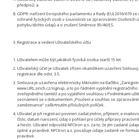
předpisů; a
GDPR: nařízení Evropského parlamentu a Rady (EU) 2016/679 ze 
ochraně fyzických osob v souvislosti se zpracováním Osobních 
pohybu těchto údajů a o zrušení Směrnice 95/46/ES.
Registrace a vedení Uživatelského účtu
Uživatelem může být jakákoli fyzická osoba starší 15 let.
Uživatelský účet je Uživateli zřízen okamžikem uzavření Smlouvy
registrace dle odst. 3.5.
Smlouva je uzavřena elektronicky kliknutím na tlačítko „Zaregist
www.URL.sinch.cz/signup, a to po řádném vyplnění registračního
zveřejněného tamtéž a po vyjádření souhlasu s Podmínkami užití
seznámení se s dokumentem „Poučení a souhlas se zpracování
zaměstnance“ zaškrtnutím příslušných políček.
Uživatel je při registraci povinen zadat jméno, příjmení, e-mailov
číslo, datum narození, údaj o pohlaví pro účely přípravy praco
a heslo. Uživatel odpovídá NFCtron a.s. za to, že jím zadané údaj
úplné a pravdivé. NFCtron a.s. považuje údaje zadané ve formulá
pravdivé.