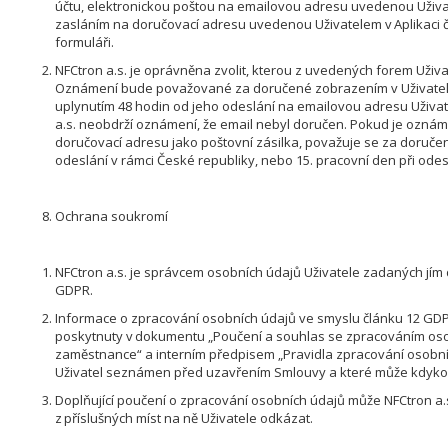
účtu, elektronickou poštou na emailovou adresu uvedenou Uživa
zasláním na doručovací adresu uvedenou Uživatelem v Aplikaci č
formuláři.
NFCtron a.s. je oprávněna zvolit, kterou z uvedených forem Uživa
Oznámení bude považované za doručené zobrazením v Uživatels
uplynutím 48 hodin od jeho odeslání na emailovou adresu Uživa
a.s. neobdrží oznámení, že email nebyl doručen. Pokud je ozná
doručovací adresu jako poštovní zásilka, považuje se za doruče
odeslání v rámci České republiky, nebo 15. pracovní den při odes
Ochrana soukromí
NFCtron a.s. je správcem osobních údajů Uživatele zadaných jím
GDPR.
Informace o zpracování osobních údajů ve smyslu článku 12 GDPR
poskytnuty v dokumentu „Poučení a souhlas se zpracováním oso
zaměstnance“ a interním předpisem „Pravidla zpracování osobních
Uživatel seznámen před uzavřením Smlouvy a které může kdykoli 
Doplňující poučení o zpracování osobních údajů může NFCtron a.s.
z příslušných míst na ně Uživatele odkázat.