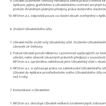
Uživatel uzavřením Smlouvy nenabývá žádná práva či licence k
Aplikace, jejímu grafickému a uživatelskému rozhraní ani jiným
prvkům chráněným platnými předpisy práva duševního vlastnictv
NFCtron a.s. odpovídá pouze za vlastní obsah zveřejněný v Aplik
Zrušení Uživatelského účtu
Uživatel může zrušit svůj Uživatelský účet. Zrušením Uživatelské
závazek ze Smlouvy.
Pokud Uživatel poruší některou z povinností vyplývajících ze Sm
užívání, nebo obecně závazných právních předpisů v souvislosti s
NFCtron a.s. oprávněna zablokovat jeho Uživatelský účet s okamž
NFCtron a.s. si vyhrazuje právo na zablokování Uživatelského účt
Uživatel do Aplikace prostřednictvím svého Uživatelského účtu ne
než 3 roky.
Komunikace s Uživatelem
NFCtron a.s. doručuje Uživateli veškerá oznámení jejich zobraze