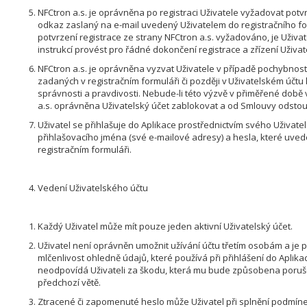
NFCtron a.s. je oprávněna po registraci Uživatele vyžadovat potv
odkaz zaslaný na e-mail uvedený Uživatelem do registračního for
potvrzení registrace ze strany NFCtron a.s. vyžadováno, je Uživa
instrukcí provést pro řádné dokončení registrace a zřízení Uživa
NFCtron a.s. je oprávněna vyzvat Uživatele v případě pochybnost
zadaných v registračním formuláři či později v Uživatelském účtu 
správnosti a pravdivosti. Nebude-li této výzvě v přiměřené době
a.s. oprávněna Uživatelský účet zablokovat a od Smlouvy odstou
Uživatel se přihlašuje do Aplikace prostřednictvím svého Uživat
přihlašovacího jména (své e-mailové adresy) a hesla, které uvede 
registračním formuláři.
Vedení Uživatelského účtu
Každý Uživatel může mít pouze jeden aktivní Uživatelský účet.
Uživatel není oprávněn umožnit užívání účtu třetím osobám a je
mlčenlivost ohledně údajů, které používá při přihlášení do Aplikac
neodpovídá Uživateli za škodu, která mu bude způsobena poruš
předchozí větě.
Ztracené či zapomenuté heslo může Uživatel při splnění podmí