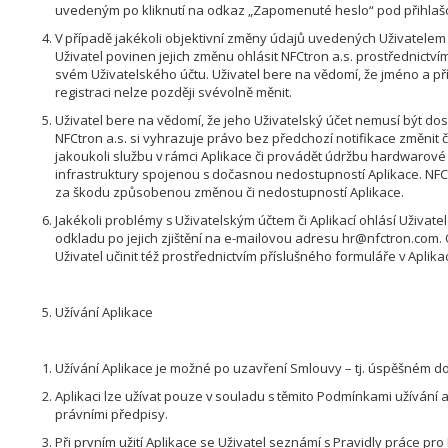
uvedeným po kliknutí na odkaz „Zapomenuté heslo“ pod přihla
V případě jakékoli objektivní změny údajů uvedených Uživatelem př
Uživatel povinen jejich změnu ohlásit NFCtron a.s. prostřednictví
svém Uživatelského účtu. Uživatel bere na vědomí, že jméno a př
registraci nelze později svévolně měnit.
Uživatel bere na vědomí, že jeho Uživatelský účet nemusí být dos
NFCtron a.s. si vyhrazuje právo bez předchozí notifikace změnit 
jakoukoli službu v rámci Aplikace či provádět údržbu hardwarové
infrastruktury spojenou s dočasnou nedostupností Aplikace. NFC
za škodu způsobenou změnou či nedostupností Aplikace.
Jakékoli problémy s Uživatelským účtem či Aplikací ohlásí Uživat
odkladu po jejich zjištění na e-mailovou adresu hr@nfctron.com.
Uživatel učinit též prostřednictvím příslušného formuláře v Aplika
Užívání Aplikace
Užívání Aplikace je možné po uzavření Smlouvy – tj. úspěšném do
Aplikaci lze užívat pouze v souladu s těmito Podmínkami užívání
právními předpisy.
Při prvním užití Aplikace se Uživatel seznámí s Pravidly práce pro 