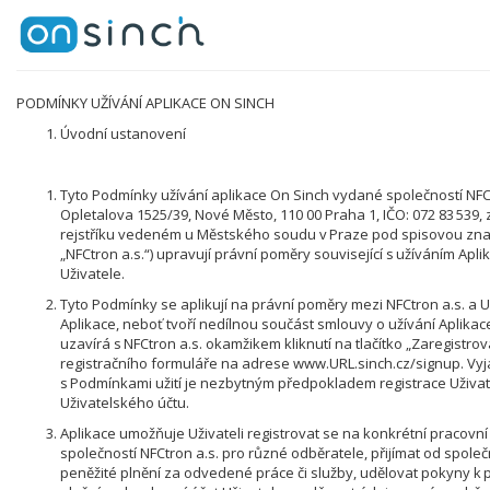
PODMÍNKY UŽÍVÁNÍ APLIKACE ON SINCH
Úvodní ustanovení
Tyto Podmínky užívání aplikace On Sinch vydané společností NFCt
Opletalova 1525/39, Nové Město, 110 00 Praha 1, IČO: 072 83 539
rejstříku vedeném u Městského soudu v Praze pod spisovou zna
„NFCtron a.s.“) upravují právní poměry související s užíváním Apli
Uživatele.
Tyto Podmínky se aplikují na právní poměry mezi NFCtron a.s. a U
Aplikace, neboť tvoří nedílnou součást smlouvy o užívání Aplikace
uzavírá s NFCtron a.s. okamžikem kliknutí na tlačítko „Zaregistrov
registračního formuláře na adrese www.URL.sinch.cz/signup. Vy
s Podmínkami užití je nezbytným předpokladem registrace Uživat
Uživatelského účtu.
Aplikace umožňuje Uživateli registrovat se na konkrétní pracovní
společností NFCtron a.s. pro různé odběratele, přijímat od společ
peněžité plnění za odvedené práce či služby, udělovat pokyny k 